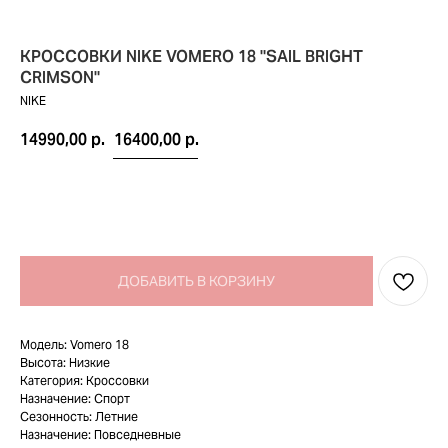
КРОССОВКИ NIKE VOMERO 18 "SAIL BRIGHT
CRIMSON"
NIKE
14990,00
р.
16400,00
р.
ДОБАВИТЬ В КОРЗИНУ
TELEGRAM
КОНТАКТЫ
2ГИС
ВКОНТАКТЕ
Модель: Vomero 18
ЯНДЕКС КАРТЫ
Высота: Низкие
MAX
Категория: Кроссовки
Назначение: Спорт
Сезонность: Летние
О НАС
ЗАКАЗАТЬ С
Назначение: Повседневные
POIZON
ОБУВЬ