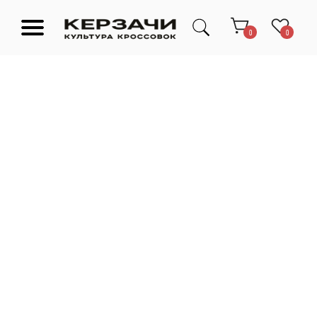
0
0
Подарочные сертификаты
Тюмень Ленина 63
Обувь
Одежда
Аксессуары
Ресейл-
Эксклюзив
зона
О нас