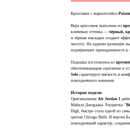
Кроссовки с маркетплейса
Poizo
Верх кроссовок выполнен из
пре
ключевых оттенка —
чёрный, к
и чёрные накладки создают эффек
чистоту. На заднике размещён 
подчёркивает принадлежность к 
Подошва изготовлена из
прочно
обеспечивающим сцепление и ус
Sole
гарантирует мягкость и ком
повседневного ношения.
История модели:
Оригинальные
Air Jordan 1
дебю
Майкла Джордана. Расцветка
"Br
High, быстро стала одной из сам
цветов Chicago Bulls. В версии
L
повседневный характер, сохрани