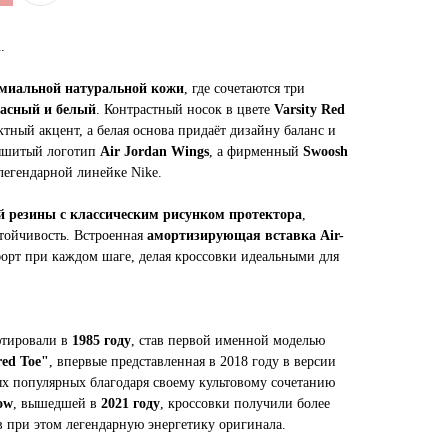
n
.
миальной натуральной кожи
, где сочетаются три
расный и белый
. Контрастный носок в цвете
Varsity Red
тный акцент, а белая основа придаёт дизайну баланс и
вышитый логотип
Air Jordan Wings
, а фирменный
Swoosh
легендарной линейке Nike.
й резины с классическим рисунком протектора
,
тойчивость. Встроенная
амортизирующая вставка Air-
форт при каждом шаге, делая кроссовки идеальными для
тировали в
1985 году
, став первой именной моделью
ed Toe"
, впервые представленная в 2018 году в версии
ых популярных благодаря своему культовому сочетанию
ow
, вышедшей в
2021 году
, кроссовки получили более
в при этом легендарную энергетику оригинала.