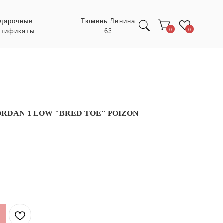
Тюмень Ленина
63
0
0
ORDAN 1 LOW "BRED TOE" POIZON
Экспресс заказ с
POIZON