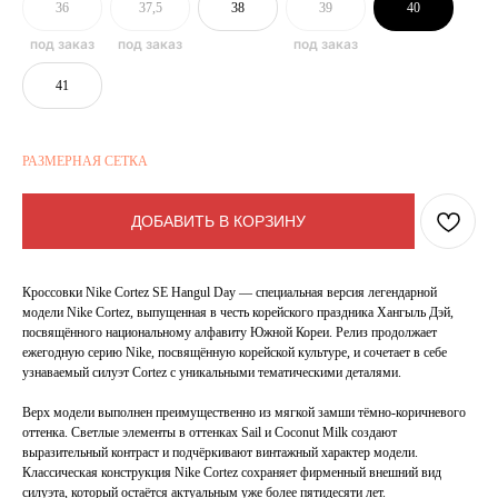
36
37,5
38
39
40
41
РАЗМЕРНАЯ СЕТКА
ДОБАВИТЬ В КОРЗИНУ
Кроссовки Nike Cortez SE Hangul Day — специальная версия легендарной
модели Nike Cortez, выпущенная в честь корейского праздника Хангыль Дэй,
посвящённого национальному алфавиту Южной Кореи. Релиз продолжает
ежегодную серию Nike, посвящённую корейской культуре, и сочетает в себе
узнаваемый силуэт Cortez с уникальными тематическими деталями.
Верх модели выполнен преимущественно из мягкой замши тёмно-коричневого
оттенка. Светлые элементы в оттенках Sail и Coconut Milk создают
выразительный контраст и подчёркивают винтажный характер модели.
Классическая конструкция Nike Cortez сохраняет фирменный внешний вид
силуэта, который остаётся актуальным уже более пятидесяти лет.