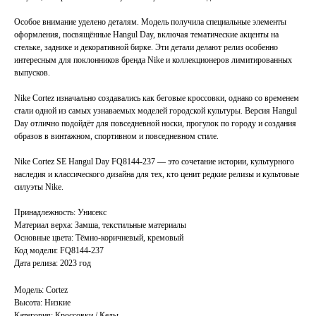
Особое внимание уделено деталям. Модель получила специальные элементы
оформления, посвящённые Hangul Day, включая тематические акценты на
стельке, заднике и декоративной бирке. Эти детали делают релиз особенно
интересным для поклонников бренда Nike и коллекционеров лимитированных
выпусков.
Nike Cortez изначально создавались как беговые кроссовки, однако со временем
стали одной из самых узнаваемых моделей городской культуры. Версия Hangul
Day отлично подойдёт для повседневной носки, прогулок по городу и создания
образов в винтажном, спортивном и повседневном стиле.
Nike Cortez SE Hangul Day FQ8144-237 — это сочетание истории, культурного
наследия и классического дизайна для тех, кто ценит редкие релизы и культовые
силуэты Nike.
Принадлежность: Унисекс
Материал верха: Замша, текстильные материалы
Основные цвета: Тёмно-коричневый, кремовый
Код модели: FQ8144-237
Дата релиза: 2023 год
Модель: Cortez
Высота: Низкие
Категория: Кроссовки / Кеды