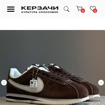
0
0
Подарочные сертификаты
Тюмень Ленина 63
Обувь
Одежда
Аксессуары
Ресейл-
Эксклюзив
зона
О нас