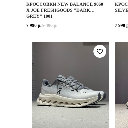
КРОССОВКИ NEW BALANCE 9060
КРОС
NEW BALANCE 9060 X JOE FRESHGOODS
NEW B
X JOE FRESHGOODS "DARK
SILVE
ИСТОРИЯ СОЗДАНИЯ МОДЕЛИ
GREY" 1001
NEW BALANCE 9060 — ЭТО СОВРЕМЕННОЕ ПЕРЕО
ВЕРХ 
7 990
р.
9 400
р.
7 990
КОЛЛАБОРАЦИЯ С JOE FRESHGOODS, ИЗВЕСТНЫМ
РАСЦВ
ИСТОРИЯ СОЗДАНИЯ РАСЦВЕТОК
NEW B
JOE FRESHGOODS ПРЕДСТАВИЛ НЕСКОЛЬКО ЭКСКЛ
NEW B
"PENNY COOKIE PINK" — ВДОХНОВЛЕНА КЛАССИЧ
ПРИН
МАТЕР
"INSIDE VOICES - BABY SHOWER BLUE" — ОТС
ОСНО
КОД 
"BENEATH THE SURFACE" — СОЧЕТАЕТ ЗЕМЛИСТЫ
ДАТА 
КАЖДАЯ ИЗ ЭТИХ РАСЦВЕТОК ОБЛАДАЕТ УНИКАЛ
МАТЕРИАЛЫ И ТЕХНОЛОГИИ
ПРЕМИАЛЬНАЯ ЗАМША И СЕТКА ДЛЯ КОМФОРТА И
ПРОМЕЖУТОЧНАЯ ПОДОШВА ABZORB ДЛЯ ЭФФЕК