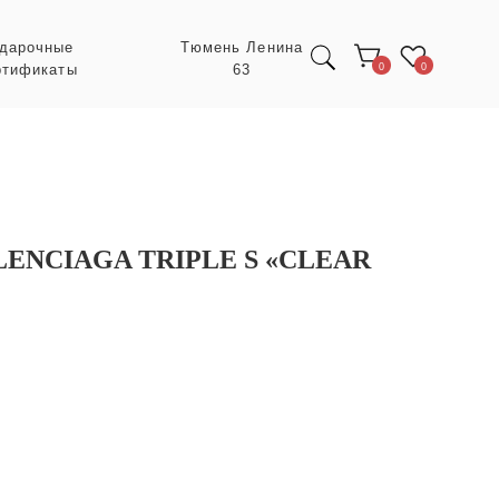
Тюмень Ленина
63
0
0
ENCIAGA TRIPLE S «CLEAR
Экспресс заказ с
POIZON