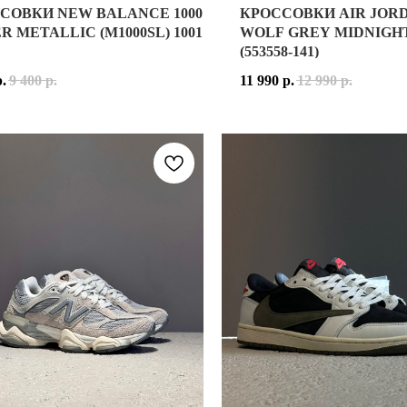
СОВКИ NEW BALANCE 1000
КРОССОВКИ AIR JOR
ALANCE 1000 SILVER METALLIC — СОВРЕМЕННОЕ ПЕРЕИЗДАНИ
КРОССОВКИ AIR JORDAN 1 
R METALLIC (M1000SL) 1001
WOLF GREY MIDNIGH
(553558-141)
СМЫСЛЕНИЕ КЛАССИЧЕСКИХ СИЛУЭТОВ 99X-СЕРИИ, ВДОХНОВЛЁ
МОДЕЛИ ВЫПОЛНЕН ИЗ СОЧЕТАНИЯ НАТУРАЛЬНОЙ КОЖИ, ВОЗ
AIR JORDAN 1 LOW WOLF
р.
9 400
р.
11 990
р.
12 990
р.
 ДИЗАЙНЕРОМ И КУЛЬТУРНЫМ ДЕЯТЕЛЕМ ИЗ ЧИКАГО, ДОБАВЛ
ЕТКА SILVER METALLIC СОЧЕТАЕТ СЕРЕБРИСТЫЕ ПАНЕЛИ, Ч
ВЕРХ КРОССОВОК ВЫПОЛН
ALANCE 1000 СОЗДАНЫ ДЛЯ ТЕХ, КТО ХОЧЕТ ПОЛУЧИТЬ МАКС
РАСЦВЕТКА WOLF GREY M
ЮЗИВНЫХ РАСЦВЕТОК 9060, КАЖДАЯ ИЗ КОТОРЫХ РАССКАЗЫВА
ALANCE 1000 SILVER METALLIC — ЭТО СОЧЕТАНИЕ АРХИВНОГ
AIR JORDAN 1 LOW WOLF
ЕСКИМ ЧИКАГСКИМ ПЕЧЕНЬЕМ, КОТОРОЕ ПРОДАВАЛОСЬ В УПАК
АДЛЕЖНОСТЬ:
МУЖСКИЕ / УНИСЕКС
ИАЛ ВЕРХА:
НАТУРАЛЬНАЯ КОЖА, СЕТКА, СИНТЕТИЧЕСКИЕ М
AIR JORDAN 1 LOW WOLF
ЫЛКА К АМЕРИКАНСКИМ ТРАДИЦИЯМ ПРАЗДНОВАНИЯ РОЖДЕНИЯ 
ВНЫЕ ЦВЕТА:
SILVER METALLIC / BLACK / DAWN GLOW (СЕРЕБ
МОДЕЛИ:
M1000SL
ПРИНАДЛЕЖНОСТЬ: УНИС
Е ТОНА И СКРЫТЫЕ ДЕТАЛИ, СИМВОЛИЗИРУЯ ГЛУБИНУ ЧЕЛОВЕ
РЕЛИЗА:
24 АПРЕЛЯ 2024 ГОДА
МАТЕРИАЛ ВЕРХА: НАТУ
ОСНОВНЫЕ ЦВЕТА: БЕЛЫЙ
ЬНОЙ ЦВЕТОВОЙ ПАЛИТРОЙ, СОЧЕТАЮЩЕЙ МЯГКИЕ ПАСТЕЛЬН
КОД МОДЕЛИ: 553558-141
ДАТА РЕЛИЗА: 2023 ГОД
 ДОЛГОВЕЧНОСТИ.
ТИВНОЙ АМОРТИЗАЦИИ.