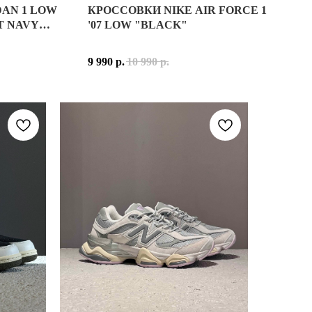
DAN 1 LOW
КРОССОВКИ NIKE AIR FORCE 1
Е КУЛЬТОВОЙ БЕГОВОЙ МОДЕЛИ, ВПЕРВЫЕ ПРЕДСТАВЛЕННОЙ В
LOW WOLF GREY MIDNIGHT NAVY (553558-141)
T NAVY
'07 LOW "BLACK"
ННОЕ ФУТУРИСТИЧЕСКИМИ МОТИВАМИ НАЧАЛА 2000-Х ГОДОВ. 
ДУХОПРОНИЦАЕМОЙ СЕТКИ И СИНТЕТИЧЕСКИХ ЭЛЕМЕНТОВ С С
 GREY MIDNIGHT NAVY 553558-141 — НИЗКАЯ ВЕРСИЯ ОДНОГ
9 990
р.
10 990
р.
ЯЕТ В ЭТУ МОДЕЛЬ УНИКАЛЬНЫЙ АВТОРСКИЙ ПОЧЕРК И ГЛУ
ЁРНЫЕ АКЦЕНТЫ И СВЕТЛУЮ ПРОМЕЖУТОЧНУЮ ПОДОШВУ С ЛЁГК
ЕН ИЗ НАТУРАЛЬНОЙ КОЖИ С НАКЛАДКАМИ ИЗ СИНТЕТИЧЕСКО
ИМУМ КОМФОРТА БЕЗ КОМПРОМИССОВ В СТИЛЕ. ЭТО МОДЕЛЬ,
IDNIGHT NAVY СОЧЕТАЕТ БЕЛУЮ ОСНОВУ С НАКЛАДКАМИ СВЕТ
ЕТ СВОЮ ИСТОРИЮ:
О НАСЛЕДИЯ БРЕНДА, СОВРЕМЕННЫХ ТЕХНОЛОГИЙ И СМЕЛОГО 
 GREY MIDNIGHT NAVY ПОДОЙДУТ ТЕМ, КТО ЦЕНИТ КУЛЬТОВЫЕ
ОВКАХ ПО ЦЕНТУ.
АТЕРИАЛЫ
 GREY MIDNIGHT NAVY — ЭТО СОЧЕТАНИЕ ЛЕГЕНДАРНОГО БАС
РЕБЁНКА И СЕМЕЙНЫМ ВОСПОМИНАНИЯМ ДИЗАЙНЕРА.
РИСТЫЙ, ЧЁРНЫЙ, СВЕТЛО-БЕЖЕВЫЙ)
ЕКС
ЧЕСКОЙ ЛИЧНОСТИ.
РАЛЬНАЯ КОЖА, СИНТЕТИЧЕСКАЯ КОЖА
, WOLF GREY, MIDNIGHT NAVY
ЫЕ И НАСЫЩЕННЫЕ ОТТЕНКИ, ЧТО ПОДЧЁРКИВАЕТ ФИРМЕННЫЙ