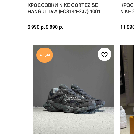
КРОССОВКИ NIKE CORTEZ SE
КРОС
YUTO 
HANGUL DAY (FQ8144-237) 1001
NIKE
ИСТОР
NIKE 
6 990
р.
9 990
р.
11 99
ИСТОР
ЭТА К
КРОСС
Акция
МАТЕР
ВЕРХ:
ПОДКЛ
ПРОМЕ
ПОДМЕ
YUTO 