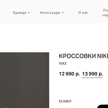
Подарочные
Одежда
Аксессуары
О нас
сертификаты
Ресейл-зона
КРОССОВКИ NIKE
NIKE
12 990
р.
13 990
р.
РАЗМЕР