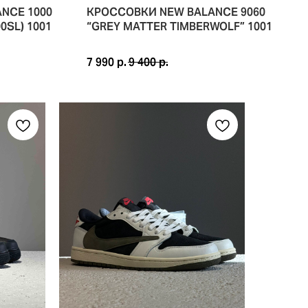
NCE 1000
КРОССОВКИ NEW BALANCE 9060
ER METALLIC — СОВРЕМЕННОЕ ПЕРЕИЗДАНИЕ КУЛЬТОВОЙ БЕГО
0SL) 1001
“GREY MATTER TIMBERWOLF” 1001
 2000-Х В РАМКАХ СКЕЙТОВОЙ ЛИНЕЙКИ NIKE SB. БЛАГОДАРЯ
 ИЗ СОЧЕТАНИЯ НАТУРАЛЬНОЙ КОЖИ, ВОЗДУХОПРОНИЦАЕМОЙ 
7 990
р.
9 400
р.
W
LLIC СОЧЕТАЕТ СЕРЕБРИСТЫЕ ПАНЕЛИ, ЧЁРНЫЕ АКЦЕНТЫ И 
 ХОРИГОМЕ, ЯПОНСКИМ СКЕЙТБОРДИСТОМ И ОЛИМПИЙСКИМ ЧЕ
АНЫ ДЛЯ ТЕХ, КТО ХОЧЕТ ПОЛУЧИТЬ МАКСИМУМ КОМФОРТА БЕ
 ВДОХНОВЛЕННОМ ТРАДИЦИОННОЙ ЯПОНСКОЙ СДЕРЖАННОСТЬЮ
ER METALLIC — ЭТО СОЧЕТАНИЕ АРХИВНОГО НАСЛЕДИЯ БРЕНД
СКИЕ / УНИСЕКС
ОТТЕНКАХ.
АЛЬНАЯ КОЖА, СЕТКА, СИНТЕТИЧЕСКИЕ МАТЕРИАЛЫ
R METALLIC / BLACK / DAWN GLOW (СЕРЕБРИСТЫЙ, ЧЁРНЫЙ, С
2024 ГОДА
УСТОЙЧИВОСТИ.
ОВ.
КРОССОВКИ, А СИМВОЛ ПОБЕДЫ И СТРЕМЛЕНИЯ К СОВЕРШЕНСТ