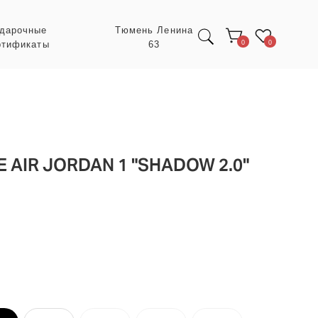
Тюмень Ленина
63
0
0
 AIR JORDAN 1 "SHADOW 2.0"
Экспресс заказ с
POIZON