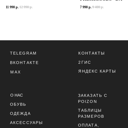
ОФЕРТА
ВЕРХ КРОССОВОК ВЫПОЛНЕН ИЗ СОЧЕТАНИЯ ВОЗДУХОПРОНИЦАЕМОЙ 
GREY" 1001
11 990
р.
12 990
р.
7 990
р.
9 400
р.
КОЛЛАБОРАЦИЯ С JOE FRE
РАСЦВЕТКА
SAIL / CREAM II / LIGHT BONE
ВЫПОЛНЕНА В СПОКОЙНЫХ 
ИСТОРИЯ СОЗДАНИЯ РАСЦВ
Г. ТЮМЕНЬ, УЛ. ЛЕНИНА 63
NIKE P-6000 СОЗДАНЫ ДЛЯ ТЕХ, КТО ПРОВОДИТ МНОГО ВРЕМЕНИ В
JOE FRESHGOODS ПРЕДСТА
ЕЖЕДНЕВНО 11:00 - 21:00
NIKE P-6000 SAIL CREAM II — ОТЛИЧНЫЙ ВЫБОР ДЛЯ ТЕХ, КТО ЦЕ
"PENNY COOKIE PINK" — 
ПРИНАДЛЕЖНОСТЬ:
УНИСЕКС
"INSIDE VOICES - BABY 
МАТЕРИАЛ ВЕРХА:
СЕТКА, СИНТЕТИЧЕСКАЯ КОЖА
ПОДОШВА:
ПЕНОМАТЕРИАЛ, РЕЗИНА
"BENEATH THE SURFACE" 
ОСНОВНЫЕ ЦВЕТА:
SAIL / CREAM II / LIGHT BONE (КРЕМОВЫЙ, СВЕТ
КОД МОДЕЛИ:
IM5237-100
КАЖДАЯ ИЗ ЭТИХ РАСЦВЕТ
ДАТА РЕЛИЗА:
2025 ГОД
МАТЕРИАЛЫ И ТЕХНОЛОГИ
ПРЕМИАЛЬНАЯ ЗАМША И СЕ
ПРОМЕЖУТОЧНАЯ ПОДОШВА
SBS В ПЯТКЕ ДЛЯ ДОПОЛН
ФИРМЕННЫЙ БРЕНДИНГ JOE
РЕЗИНОВАЯ ПОДМЕТКА С О