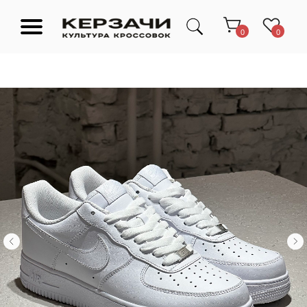
0
0
Подарочные сертификаты
Тюмень Ленина 63
Обувь
Одежда
Аксессуары
Ресейл-
Эксклюзив
зона
О нас