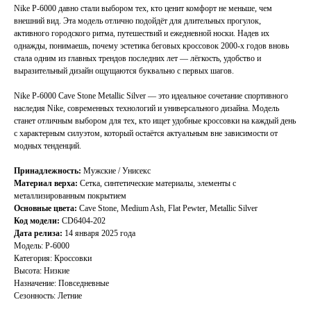
Nike P-6000 давно стали выбором тех, кто ценит комфорт не меньше, чем
внешний вид. Эта модель отлично подойдёт для длительных прогулок,
активного городского ритма, путешествий и ежедневной носки. Надев их
однажды, понимаешь, почему эстетика беговых кроссовок 2000-х годов вновь
стала одним из главных трендов последних лет — лёгкость, удобство и
выразительный дизайн ощущаются буквально с первых шагов.
Nike P-6000 Cave Stone Metallic Silver — это идеальное сочетание спортивного
наследия Nike, современных технологий и универсального дизайна. Модель
станет отличным выбором для тех, кто ищет удобные кроссовки на каждый день
с характерным силуэтом, который остаётся актуальным вне зависимости от
модных тенденций.
Принадлежность:
Мужские / Унисекс
Материал верха:
Сетка, синтетические материалы, элементы с
металлизированным покрытием
Основные цвета:
Cave Stone, Medium Ash, Flat Pewter, Metallic Silver
Код модели:
CD6404-202
Дата релиза:
14 января 2025 года
Модель: P-6000
Категория: Кроссовки
Высота: Низкие
Назначение: Повседневные
TELEGRAM
КОНТАКТЫ
Сезонность: Летние
2ГИС
ВКОНТАКТЕ