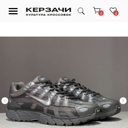
0
0
Подарочные сертификаты
Тюмень Ленина 63
Обувь
Одежда
Аксессуары
Ресейл-
Эксклюзив
зона
О нас