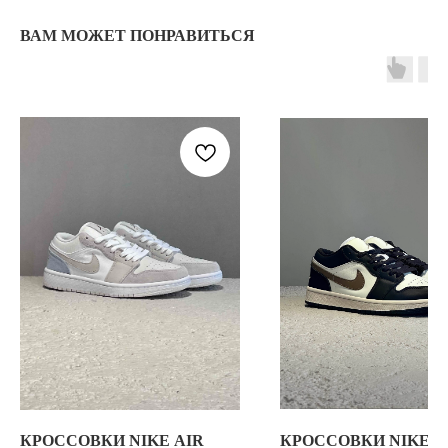
ЯНДЕКС КАРТЫ
MAX
ВАМ МОЖЕТ ПОНРАВИТЬСЯ
О НАС
ЗАКАЗАТЬ С
POIZON
ОБУВЬ
ТАБЛИЦЫ
ОДЕЖДА
РАЗМЕРОВ
АКСЕССУАРЫ
ОПЛАТА,
ДОСТАВКА,
ВОЗВРАТ
ПОЛИТИКА
КОНФИДЕНЦИАЛЬНОСТИ
ПОЛИТИКА
ИСПОЛЬЗОВАНИЯ
COOKIE - ФАЙЛОВ
ОФЕРТА
Г. ТЮМЕНЬ, УЛ. ЛЕНИНА 63
КРОССОВКИ NIKE AIR
КРОССОВКИ NIKE
NIKE AIR JORDAN 1 LOW "
ЕЖЕДНЕВНО 11:00 - 21:00