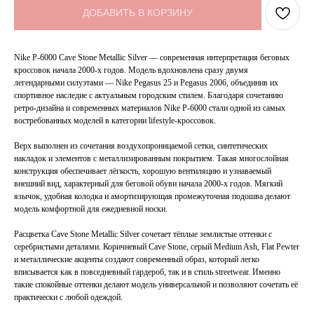
ДОБАВИТЬ В КОРЗИНУ
Nike P-6000 Cave Stone Metallic Silver — современная интерпретация беговых
кроссовок начала 2000-х годов. Модель вдохновлена сразу двумя
легендарными силуэтами — Nike Pegasus 25 и Pegasus 2006, объединив их
спортивное наследие с актуальным городским стилем. Благодаря сочетанию
ретро-дизайна и современных материалов Nike P-6000 стали одной из самых
востребованных моделей в категории lifestyle-кроссовок.
Верх выполнен из сочетания воздухопроницаемой сетки, синтетических
накладок и элементов с металлизированным покрытием. Такая многослойная
конструкция обеспечивает лёгкость, хорошую вентиляцию и узнаваемый
внешний вид, характерный для беговой обуви начала 2000-х годов. Мягкий
язычок, удобная колодка и амортизирующая промежуточная подошва делают
модель комфортной для ежедневной носки.
Расцветка Cave Stone Metallic Silver сочетает тёплые землистые оттенки с
серебристыми деталями. Коричневый Cave Stone, серый Medium Ash, Flat Pewter
и металлические акценты создают современный образ, который легко
вписывается как в повседневный гардероб, так и в стиль streetwear. Именно
такие спокойные оттенки делают модель универсальной и позволяют сочетать её
практически с любой одеждой.