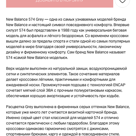
ДОБАВИТЬ В КОРЗИНУ
New Balance 574 Grey — одна из самых узнаваемых моделей бренда
New Balance и настоящий символ повседневного комфорта. Впервые
силуэт 574 был представлен в 1988 году как универсальная беговая
модель для асфальта и лёгкого бездорожья. Со временем кроссовки
вышли далеко за пределы спорта и стали одной из самых популярных
моделей в мире благодаря своей универсальности, лаконичному
дизайну и фирменному комфорту. Сам бренд New Balance называет
574 «самой New Balance моделью».
Верх модели выполнен из натуральной замши, воздухопроницаемой
сетки и синтетических элементов. Такое сочетание материалов
делает кроссовки лёгкими, практичными и комфортными для
ежедневной носки. Промежуточная подошва с технологией ENCAP
сочетает мягкий слой ЭВА с прочным полиуретановым каркасом,
обеспечивая хорошую амортизацию и устойчивость при ходьбе.
Расцветка Grey выполнена в фирменных серых оттенках New Balance,
которые уже много лет считаются визитной карточкой бренда.
Именно серый цвет стал классикой для моделей 574 и отлично
сочетается практически с любым гардеробом. Благодаря этому
кроссовки одинаково гармонично смотрятся с джинсами,
спортивными брюками, карго и одеждой в повседневном стиле.