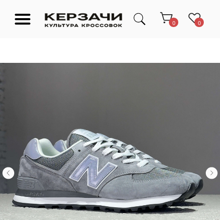
0
0
Подарочные сертификаты
Тюмень Ленина 63
Обувь
Одежда
Аксессуары
Ресейл-
Эксклюзив
зона
О нас