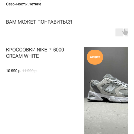
Сезонность: Летние
2ГИС
ВКОНТАКТЕ
ЯНДЕКС КАРТЫ
MAX
ВАМ МОЖЕТ ПОНРАВИТЬСЯ
О НАС
ЗАКАЗАТЬ С
POIZON
ОБУВЬ
ТАБЛИЦЫ
ОДЕЖДА
РАЗМЕРОВ
КРОССОВКИ NIKE P-6000
АКСЕССУАРЫ
ОПЛАТА,
CREAM WHITE
Акция
ДОСТАВКА,
ВОЗВРАТ
10 990
р.
11 990
р.
ПОЛИТИКА
КОНФИДЕНЦИАЛЬНОСТИ
ПОЛИТИКА
ИСПОЛЬЗОВАНИЯ
COOKIE - ФАЙЛОВ
ОФЕРТА