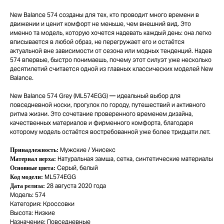
New Balance 574 созданы для тех, кто проводит много времени в
движении и ценит комфорт не меньше, чем внешний вид. Это
именно та модель, которую хочется надевать каждый день: она легко
вписывается в любой образ, не перегружает его и остаётся
актуальной вне зависимости от сезона или модных тенденций. Надев
574 впервые, быстро понимаешь, почему этот силуэт уже несколько
десятилетий считается одной из главных классических моделей New
Balance.
New Balance 574 Grey (ML574EGG) — идеальный выбор для
повседневной носки, прогулок по городу, путешествий и активного
ритма жизни. Это сочетание проверенного временем дизайна,
качественных материалов и фирменного комфорта, благодаря
которому модель остаётся востребованной уже более тридцати лет.
Мужские / Унисекс
Принадлежность:
Натуральная замша, сетка, синтетические материалы
Материал верха:
Серый, белый
Основные цвета:
ML574EGG
Код модели:
28 августа 2020 года
Дата релиза:
Модель: 574
Категория: Кроссовки
Высота: Низкие
Назначение: Повседневные
TELEGRAM
КОНТАКТЫ