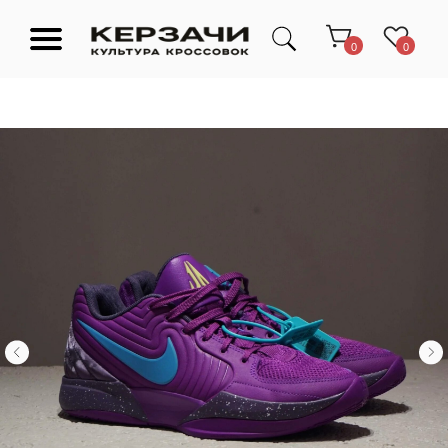
0
0
Подарочные сертификаты
Тюмень Ленина 63
Обувь
Одежда
Аксессуары
Ресейл-
Эксклюзив
зона
О нас