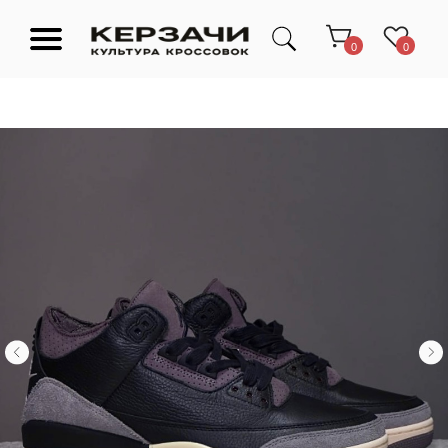
0
0
Подарочные сертификаты
Тюмень Ленина 63
Обувь
Одежда
Аксессуары
Ресейл-
Эксклюзив
зона
О нас