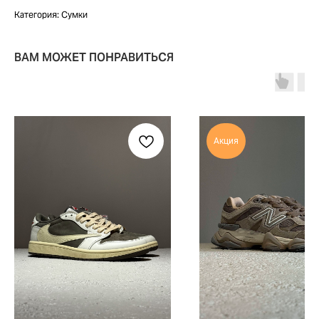
Категория: Сумки
ВАМ МОЖЕТ ПОНРАВИТЬСЯ
Акция
TELEGRAM
КОНТАКТЫ
2ГИС
ВКОНТАКТЕ
ЯНДЕКС КАРТЫ
MAX
О НАС
ЗАКАЗАТЬ С
POIZON
ОБУВЬ
ТАБЛИЦЫ
ОДЕЖДА
РАЗМЕРОВ
АКСЕССУАРЫ
ОПЛАТА,