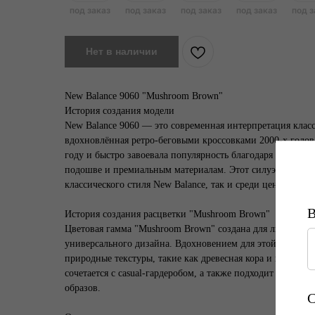
Нет в наличии
New Balance 9060 "Mushroom Brown"
История создания модели
New Balance 9060 — это современная интерпретация клас
вдохновлённая ретро-беговыми кроссовками 2000-х годов
году и быстро завоевала популярность благодаря уникаль
подошве и премиальным материалам. Этот силуэт стал л
классического стиля New Balance, так и среди ценителей 
История создания расцветки "Mushroom Brown"
Цветовая гамма "Mushroom Brown" создана для любителей
универсального дизайна. Вдохновением для этой расцветк
природные текстуры, такие как древесная кора и грибы в л
сочетается с casual-гардеробом, а также подходит для мн
образов.