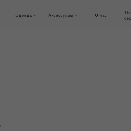
Подарочные
Одежда
Аксессуары
О нас
сертификаты
Ресейл-зона
5