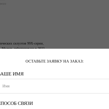
сических силуэтов 99X-серии,
. Модель дебютировала в 2022
ному дизайну, массивной
юбимцем как среди поклонников
ОСТАВЬТЕ ЗАЯВКУ НА ЗАКАЗ:
уличной моды.
ВАШЕ ИМЯ
 натуральных оттенков и
и стали теплые осенние тона и
есу. Эта расцветка идеально
огослойных осенне-зимних
СПОСОБ СВЯЗИ