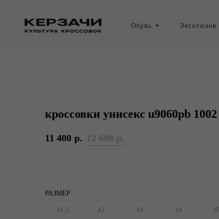
Обувь
Эксклюзив
кроссовки унисекс u9060pb 1002
11 400
р.
12 600
р.
РАЗМЕР
41,5
42
43
44
4