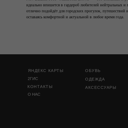
идеально впишется в гардероб любителей нейтральных и 
отлично подойдёт для городских прогулок, путешествий 
оставаясь комфортной и актуальной в любое время года.
ЯНДЕКС КАРТЫ
ОБУВЬ
2ГИС
ОДЕЖДА
КОНТАКТЫ
АКСЕССУАРЫ
О НАС