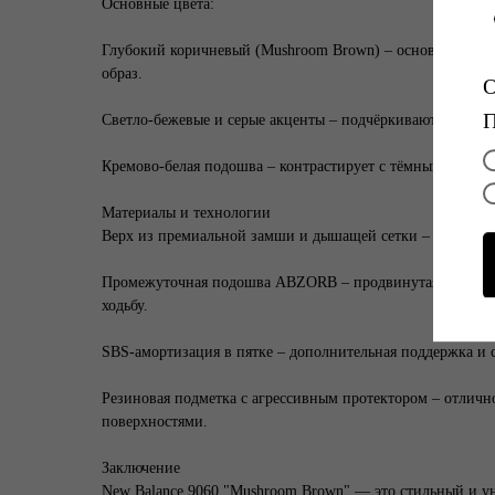
Основные цвета:
Глубокий коричневый (Mushroom Brown) – основа модели
образ.
Светло-бежевые и серые акценты – подчёркивают структу
Кремово-белая подошва – контрастирует с тёмным верхом,
Материалы и технологии
Верх из премиальной замши и дышащей сетки – комфорт 
Промежуточная подошва ABZORB – продвинутая амортиз
ходьбу.
SBS-амортизация в пятке – дополнительная поддержка и с
Резиновая подметка с агрессивным протектором – отличн
поверхностями.
Заключение
New Balance 9060 "Mushroom Brown" — это стильный и у