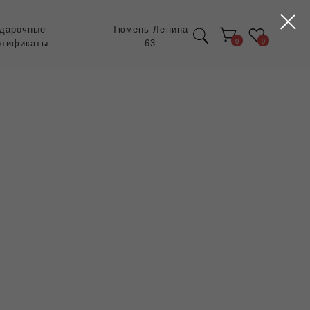
Тюмень Ленина
63
0
0
Экспресс заказ с
POIZON