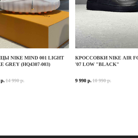
РЕЛИЗА: 2024 ГОД
ЦЫ NIKE MIND 001 LIGHT
КРОССОВКИ NIKE AIR F
RSE MOCHA — ОДНА ИЗ САМЫХ ЗНАКОВЫХ КОЛЛАБОРАЦИЙ JORD
Ы NIKE MIND 001 LIGHT SMOKE GREY (HQ4307-003)
 GREY (HQ4307-003)
'07 LOW "BLACK"
АТУРАЛЬНОЙ КОЖИ И НУБУКА. ОСНОВА ИЗГОТОВЛЕНА ИЗ МЯГК
MIND 001 LIGHT SMOKE GREY — ОДНА ИЗ САМЫХ НЕОБЫЧНЫХ 
р.
14 990
р.
9 990
р.
10 990
р.
ВЫЕ, ТЁМНО-КОРИЧНЕВЫЕ И КРАСНЫЕ АКЦЕНТЫ, БЛАГОДАРЯ 
АЯ ОСОБЕННОСТЬ МОДЕЛИ — ФИРМЕННАЯ ТЕХНОЛОГИЯ NIKE M
E MOCHA ДАВНО ВЫШЛИ ЗА РАМКИ ОБЫЧНОЙ ОБУВИ И СТАЛИ С
ЕТКА LIGHT SMOKE GREY СОЧЕТАЕТ СВЕТЛО-СЕРУЮ ОСНОВУ
RSE MOCHA — ВЫБОР ДЛЯ ТЕХ, КТО ЦЕНИТ ИСТОРИЮ JORDAN B
MIND 001 ПОДОЙДУТ ТЕМ, КТО ИНТЕРЕСУЕТСЯ НЕ ТОЛЬКО К
MIND 001 — ЭТО ПРИМЕР ТОГО, КАК БРЕНД ВЫХОДИТ ЗА РА
К
ERSITY RED (КРЕМОВЫЙ, ТЁМНО-КОРИЧНЕВЫЙ, КРАСНЫЙ)
ДЛЕЖНОСТЬ: УНИСЕКС