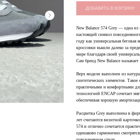
ДОБАВИТЬ В КОРЗИНУ
New Balance 574 Grey — одна из
настоящий символ повседневного
году как универсальная беговая 
кроссовки вышли далеко за пред
мире благодаря своей универсал
Сам бренд New Balance называет
Верх модели выполнен из натура
синтетических элементов. Такое 
практичными и комфортными для
технологией ENCAP сочетает мя
обеспечивая хорошую амортизаци
Расцветка Grey выполнена в фир
лет считаются визитной карточко
574 и отлично сочетается практи
одинаково гармонично смотрятся
повседневном стиле.