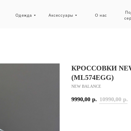
Подарочные
Одежда
Аксессуары
О нас
сертификаты
Ресейл-зона
КРОССОВКИ NEW
(ML574EGG)
NEW BALANCE
9990,00
р.
10990,00
р.