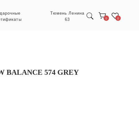
Тюмень Ленина
63
0
0
 BALANCE 574 GREY
Экспресс заказ с
POIZON