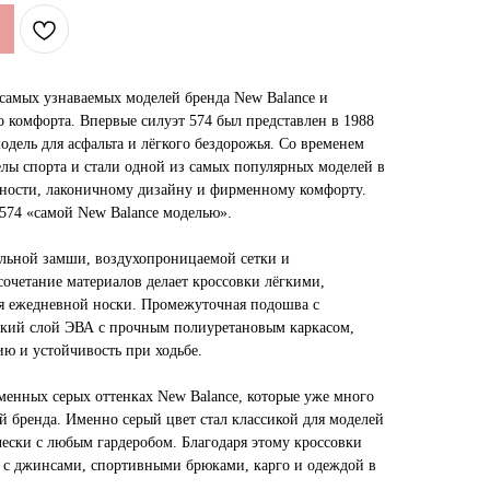
 самых узнаваемых моделей бренда New Balance и
 комфорта. Впервые силуэт 574 был представлен в 1988
модель для асфальта и лёгкого бездорожья. Со временем
елы спорта и стали одной из самых популярных моделей в
ьности, лаконичному дизайну и фирменному комфорту.
 574 «самой New Balance моделью».
льной замши, воздухопроницаемой сетки и
сочетание материалов делает кроссовки лёгкими,
 ежедневной носки. Промежуточная подошва с
гкий слой ЭВА с прочным полиуретановым каркасом,
ю и устойчивость при ходьбе.
менных серых оттенках New Balance, которые уже много
й бренда. Именно серый цвет стал классикой для моделей
чески с любым гардеробом. Благодаря этому кроссовки
 с джинсами, спортивными брюками, карго и одеждой в