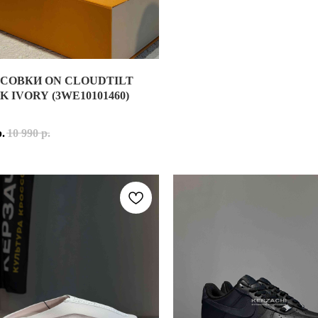
СОВКИ ON CLOUDTILT
ЕМЕННАЯ МОДЕЛЬ, ВДОХНОВЛЁННАЯ БЕГОВЫМИ КРОССОВКАМИ 
ОВКИ ON CLOUDTILT BLACK IVORY (3WE10101460)
 IVORY (3WE10101460)
ОНИЦАЕМОЙ СЕТКИ С МНОГОСЛОЙНЫМИ СИНТЕТИЧЕСКИМИ НАК
OUDTILT BLACK IVORY 3WE10101460 — СОВРЕМЕННАЯ МОДЕЛЬ
р.
10 990
р.
БЕЛУЮ ОСНОВУ С СЕРЕБРИСТЫМИ АКЦЕНТАМИ, СОЗДАВАЯ ЛЁГК
КРОССОВОК ВЫПОЛНЕН ИЗ ЛЁГКОГО СЕТЧАТОГО ТЕКСТИЛЯ С 
КОГО РИТМА. ЭТО МОДЕЛЬ, В КОТОРОЙ ОДИНАКОВО КОМФОРТН
ЕТКА BLACK IVORY СОЧЕТАЕТ СВЕТЛУЮ ОСНОВУ ОТТЕНКА IV
ЧНЫЙ ВЫБОР ДЛЯ ТЕХ, КТО ИЩЕТ УДОБНЫЕ КРОССОВКИ НА КА
OUDTILT BLACK IVORY ПОДОЙДУТ ТЕМ, КТО ЦЕНИТ СОВРЕМЕН
OUDTILT BLACK IVORY — ЭТО СОЧЕТАНИЕ ШВЕЙЦАРСКОГО ИН
ЕРИАЛЫ, ЭЛЕМЕНТЫ С МЕТАЛЛИЗИРОВАННЫМ ПОКРЫТИЕМ
/ METALLIC SILVER)
ДЛЕЖНОСТЬ: УНИСЕКС
ИАЛ ВЕРХА: ПЕРЕРАБОТАННЫЙ СЕТЧАТЫЙ ТЕКСТИЛЬ
НЫЕ ЦВЕТА: IVORY (СЛОНОВАЯ КОСТЬ), БЕЛЫЙ, ЧЁРНЫЙ
ОДЕЛИ: 3WE10101460