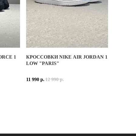
ВЕРХ: ПРЕМИАЛЬНАЯ ЗАМША И ДЫШАЩАЯ СЕ
ПРОМЕЖУТОЧНАЯ ПОДОШВА ABZORB – АМОР
SBS В ПЯТКЕ – ДОПОЛНИТЕЛЬНЫЙ СЛОЙ АМО
РЕЗИНОВАЯ ПОДМЕТКА С УСИЛЕННЫМ СЦЕПЛ
МАССИВНЫЙ СИЛУЭТ И ДИНАМИЧНЫЕ ЛИНИИ
ORCE 1
КРОССОВКИ NIKE AIR JORDAN 1
AN BRAND И АМЕРИКАНСКОГО РЭПЕРА ТРЭВИСА СКОТТА. РЕЛИ
LOW "PARIS"
ЗАКЛЮЧЕНИЕ
ОГО КОРИЧНЕВОГО НУБУКА ОТТЕНКА RIDGEROCK, А СВЕТЛЫЕ
РАЗРАБОТОК NIKE ПОСЛЕДНИХ ЛЕТ. В ОТЛИЧИЕ ОТ ПРИВЫЧН
NEW BALANCE 9060 "MAGNET BLACK" — ЭТО
11 990
р.
12 990
р.
ЧЕМУ МОДЕЛЬ ВЫГЛЯДИТ ОДНОВРЕМЕННО СПОКОЙНОЙ И ВЫРАЗ
IND. ВНУТРИ ПОДОШВЫ РАСПОЛОЖЕНЫ 22 ПОДВИЖНЫХ ПЕНОМА
ИМВОЛОМ СОВРЕМЕННОЙ КРОССОВОЧНОЙ КУЛЬТУРЫ. ЭТО МОДЕЛ
 С ОТТЕНКАМИ PHOTON DUST, ХРОМИРОВАННЫМИ ДЕТАЛЯМИ И
RAND, ТВОРЧЕСТВО ТРЭВИСА СКОТТА И КУЛЬТОВЫЕ КОЛЛАБОРА
УЛЬТУРОЙ КРОССОВОК, НО И ИННОВАЦИОННЫМИ РАЗРАБОТКАМИ
МКИ ПРИВЫЧНОЙ СПОРТИВНОЙ ОБУВИ, ИССЛЕДУЯ НОВЫЕ НАПРА