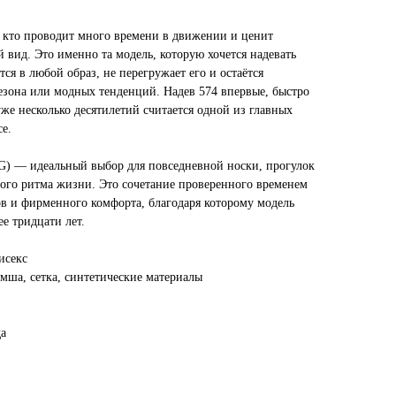
, кто проводит много времени в движении и ценит
вид. Это именно та модель, которую хочется надевать
ся в любой образ, не перегружает его и остаётся
сезона или модных тенденций. Надев 574 впервые, быстро
же несколько десятилетий считается одной из главных
e.
G) — идеальный выбор для повседневной носки, прогулок
ного ритма жизни. Это сочетание проверенного временем
ов и фирменного комфорта, благодаря которому модель
ее тридцати лет.
исекс
мша, сетка, синтетические материалы
да