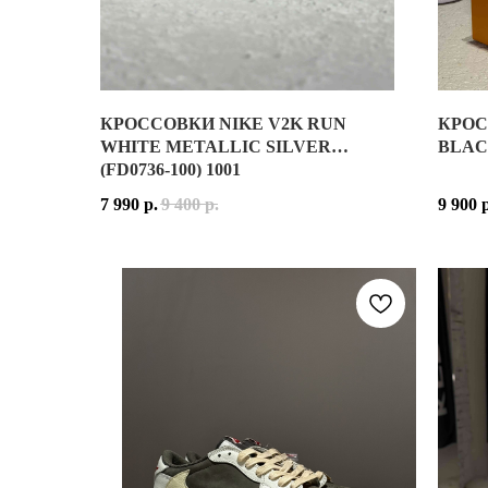
КРОССОВКИ NIKE V2K RUN
КРОС
NIKE V2K RUN WHITE METALLIC SILVER — СОВР
КРОСС
WHITE METALLIC SILVER
BLACK
(FD0736-100) 1001
ВЕРХ МОДЕЛИ ВЫПОЛНЕН ИЗ ЛЁГКОЙ ВОЗДУХОПР
ON CL
7 990
р.
9 400
р.
9 900
РАСЦВЕТКА WHITE METALLIC SILVER СОЧЕТАЕТ 
ВЕРХ 
NIKE V2K RUN СОЗДАНЫ ДЛЯ АКТИВНОГО ГОРОДС
РАСЦВ
NIKE V2K RUN WHITE METALLIC SILVER — ОТЛИ
ON CL
ПРИНАДЛЕЖНОСТЬ:
ЖЕНСКИЕ / УНИСЕКС
ON CL
МАТЕРИАЛ ВЕРХА:
СЕТКА, СИНТЕТИЧЕСКИЕ МАТ
ОСНОВНЫЕ ЦВЕТА:
БЕЛЫЙ, СЕРЕБРИСТЫЙ (WHITE 
ПРИНА
КОД МОДЕЛИ:
FD0736-100
МАТЕР
ДАТА РЕЛИЗА:
25 АВГУСТА 2023 ГОДА
ОСНОВ
КОД М