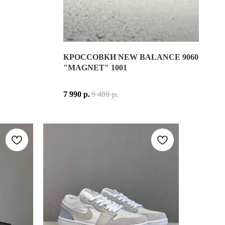
КРОССОВКИ NEW BALANCE 9060
NIKE НАЧАЛА 2000-Х ГОДОВ. ПРИ СОЗДАНИИ СИЛУЭТА ДИЗАЙ
NEW BALANCE 9060 "MAGNET BLACK"
"MAGNET" 1001
ИСТОРИЯ СОЗДАНИЯ МОДЕЛИ
ЛАДКАМИ И МЕТАЛЛИЗИРОВАННЫМИ ДЕТАЛЯМИ СЕРЕБРИСТОГО 
 ШВЕЙЦАРСКОГО БРЕНДА ON, СОЗДАННАЯ ДЛЯ КОМФОРТНОГО 
NEW BALANCE 9060 — ЭТО ФУТУРИСТИЧЕСКА
7 990
р.
9 400
р.
ИЙ, СВЕЖИЙ И ТЕХНОЛОГИЧНЫЙ ОБРАЗ. ИМЕННО БЛАГОДАРЯ Т
ИСПОЛЬЗОВАНИЕМ ПЕРЕРАБОТАННЫХ МАТЕРИАЛОВ. КОНСТРУКЦ
ИСТОРИЯ СОЗДАНИЯ РАСЦВЕТКИ "MAGNET BL
"MAGNET BLACK" — ЭТО МИНИМАЛИСТИЧНАЯ
О ПРОВЕСТИ ЦЕЛЫЙ ДЕНЬ: ОТ ПРОГУЛОК ПО ГОРОДУ И ПУТЕШ
ORY С ЧЁРНЫМИ ДЕТАЛЯМИ ШНУРОВКИ, ЛОГОТИПАМИ И ЭЛЕМЕ
КЛЮЧЕВЫЕ ЭЛЕМЕНТЫ РАСЦВЕТКИ:
ЖДЫЙ ДЕНЬ С УЗНАВАЕМЫМ СИЛУЭТОМ, ВДОХНОВЛЁННЫМ БЕГОВ
НЫЕ ТЕХНОЛОГИИ, ЛАКОНИЧНЫЙ ДИЗАЙН И УНИВЕРСАЛЬНОСТЬ
ВЕРХ ВЫПОЛНЕН В НАСЫЩЕННОМ ЧЁРНОМ ЦВ
ЖЕНЕРНОГО ПОДХОДА, СОВРЕМЕННЫХ ТЕХНОЛОГИЙ И СДЕРЖА
ТЁМНО-СЕРЫЕ И ГРАФИТОВЫЕ ВСТАВКИ, ПО
ОБЪЁМНАЯ ПОДОШВА В КОМБИНАЦИИ ЧЁРНО
МАТЕРИАЛЫ И ТЕХНОЛОГИИ