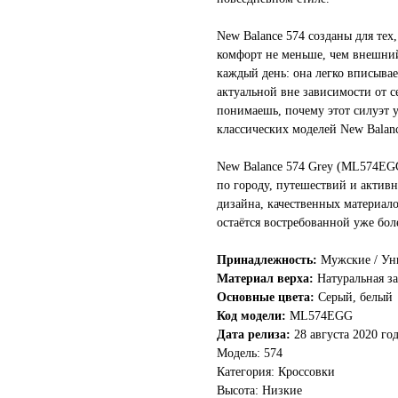
New Balance 574 созданы для тех
комфорт не меньше, чем внешний 
каждый день: она легко вписывает
актуальной вне зависимости от 
понимаешь, почему этот силуэт у
классических моделей New Balanc
New Balance 574 Grey (ML574EG
по городу, путешествий и актив
дизайна, качественных материал
остаётся востребованной уже бол
Принадлежность:
Мужские / Ун
Материал верха:
Натуральная за
Основные цвета:
Серый, белый
Код модели:
ML574EGG
Дата релиза:
28 августа 2020 го
Модель: 574
Категория: Кроссовки
Высота: Низкие