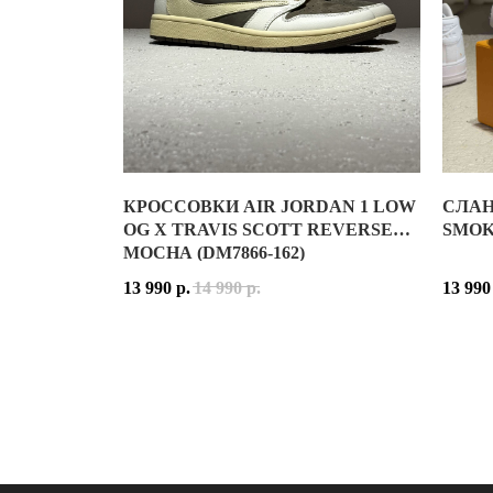
ДАТА 
КРОССОВКИ AIR JORDAN 1 LOW
СЛАН
AIR JORDAN 1 LOW OG X TRAVIS SCOTT REVE
СЛАНЦ
OG X TRAVIS SCOTT REVERSE
SMOKE
MOCHA (DM7866-162)
ВЕРХ КРОССОВОК ВЫПОЛНЕН ИЗ СОЧЕТАНИЯ Н
NIKE 
13 990
р.
14 990
р.
13 990
РАСЦВЕТКА REVERSE MOCHA СОЧЕТАЕТ КРЕМО
ГЛАВН
AIR JORDAN 1 LOW X TRAVIS SCOTT REVERS
РАСЦВ
AIR JORDAN 1 LOW OG X TRAVIS SCOTT REVE
NIKE 
ПРИНАДЛЕЖНОСТЬ:
МУЖСКИЕ / УНИСЕКС
NIKE 
МАТЕРИАЛ ВЕРХА:
НАТУРАЛЬНАЯ КОЖА, НУБУ
2
ОСНОВНЫЕ ЦВЕТА:
SAIL / RIDGEROCK / UNIV
ПРИНА