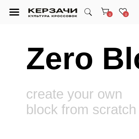
0
0
Zero Bl
Подарочные сертификаты
Тюмень Ленина 63
Обувь
Одежда
Аксессуары
Ресейл-
Эксклюзив
зона
О нас
create your own
block from scratch