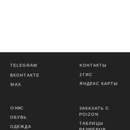
TELEGRAM
КОНТАКТЫ
2ГИС
ВКОНТАКТЕ
ЯНДЕКС КАРТЫ
MAX
О НАС
ЗАКАЗАТЬ С
POIZON
ОБУВЬ
ТАБЛИЦЫ
ОДЕЖДА
РАЗМЕРОВ
АКСЕССУАРЫ
ОПЛАТА,
ДОСТАВКА,
ВОЗВРАТ
ПОЛИТИКА
КОНФИДЕНЦИАЛЬНОСТИ
ПОЛИТИКА
ИСПОЛЬЗОВАНИЯ
COOKIE - ФАЙЛОВ
ОФЕРТА