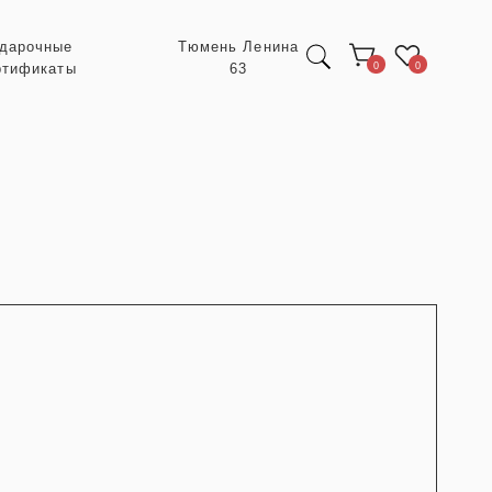
Тюмень Ленина
63
0
0
Экспресс заказ с
POIZON