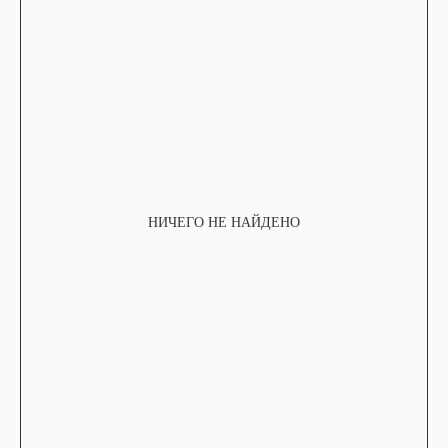
НИЧЕГО НЕ НАЙДЕНО
TELEGRAM
КОНТАКТЫ
2ГИС
ВКОНТАКТЕ
ЯНДЕКС КАРТЫ
MAX
О НАС
ЗАКАЗАТЬ С
POIZON
ОБУВЬ