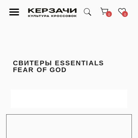
0
0
СВИТЕРЫ ESSENTIALS
FEAR OF GOD
Подарочные сертификаты
Тюмень Ленина 63
Обувь
Одежда
Аксессуары
Ресейл-
Эксклюзив
зона
О нас