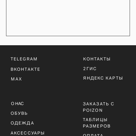
POIZON
ОБУВЬ
ТАБЛИЦЫ
ОДЕЖДА
РАЗМЕРОВ
АКСЕССУАРЫ
ОПЛАТА,
ДОСТАВКА,
ВОЗВРАТ
ПОЛИТИКА
КОНФИДЕНЦИАЛЬНОСТИ
ПОЛИТИКА
ИСПОЛЬЗОВАНИЯ
COOKIE - ФАЙЛОВ
ОФЕРТА
Г. ТЮМЕНЬ, УЛ. ЛЕНИНА 63
ЕЖЕДНЕВНО 11:00 - 21:00