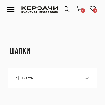
0
0
ШАПКИ
Подарочные сертификаты
Тюмень Ленина 63
Обувь
Одежда
Аксессуары
Ресейл-
Эксклюзив
зона
О нас
Фильтры