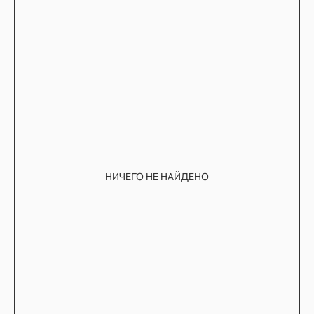
НИЧЕГО НЕ НАЙДЕНО
TELEGRAM
КОНТАКТЫ
2ГИС
ВКОНТАКТЕ
ЯНДЕКС КАРТЫ
MAX
О НАС
ЗАКАЗАТЬ С