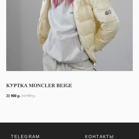
TELEGRAM
КОНТАКТЫ
2ГИС
ВКОНТАКТЕ
ЯНДЕКС КАРТЫ
MAX
КУРТКА MONCLER BEIGE
О НАС
ЗАКАЗАТЬ С
POIZON
21 900
р.
24 900
р.
ОБУВЬ
ТАБЛИЦЫ
ОДЕЖДА
РАЗМЕРОВ
АКСЕССУАРЫ
ОПЛАТА,
ДОСТАВКА,
ВОЗВРАТ