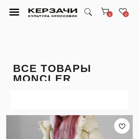
0
0
ВСЕ ТОВАРЫ
MONCLER
Подарочные сертификаты
Тюмень Ленина 63
Обувь
Одежда
Аксессуары
Ресейл-
Эксклюзив
зона
О нас