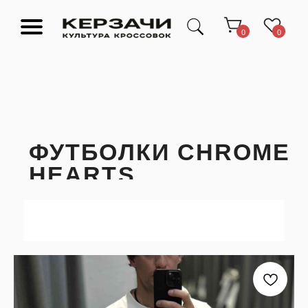
0
0
ФУТБОЛКИ CHROME
HEARTS
Подарочные сертификаты
Тюмень Ленина 63
Обувь
Одежда
Аксессуары
Ресейл-
Эксклюзив
зона
О нас