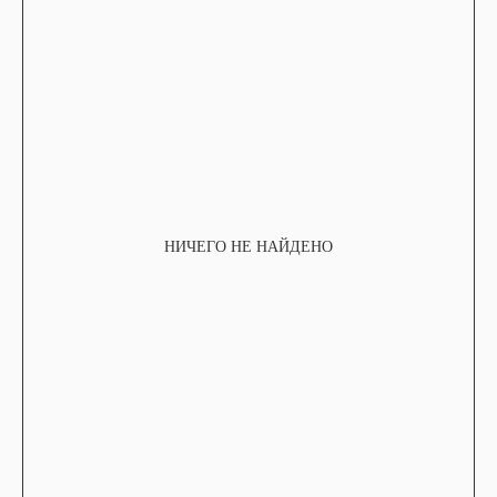
НИЧЕГО НЕ НАЙДЕНО
TELEGRAM
КОНТАКТЫ
2ГИС
ВКОНТАКТЕ
ЯНДЕКС КАРТЫ
MAX
О НАС
ЗАКАЗАТЬ С
POIZON
ОБУВЬ