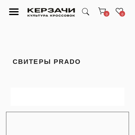
0
0
СВИТЕРЫ PRADO
Подарочные сертификаты
Тюмень Ленина 63
Обувь
Одежда
Аксессуары
Ресейл-
Эксклюзив
зона
О нас