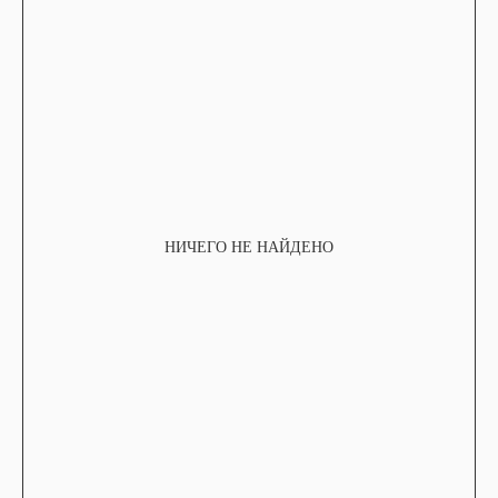
НИЧЕГО НЕ НАЙДЕНО
TELEGRAM
КОНТАКТЫ
2ГИС
ВКОНТАКТЕ
ЯНДЕКС КАРТЫ
MAX
О НАС
ЗАКАЗАТЬ С
POIZON
ОБУВЬ