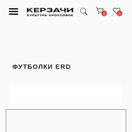
0
0
ФУТБОЛКИ ERD
Подарочные сертификаты
Тюмень Ленина 63
Обувь
Одежда
Аксессуары
Ресейл-
Эксклюзив
зона
О нас