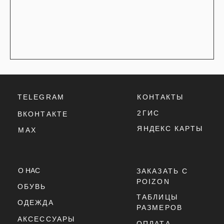
POIZON
ОБУВЬ
ТАБЛИЦЫ
ОДЕЖДА
РАЗМЕРОВ
АКСЕССУАРЫ
ОПЛАТА,
ДОСТАВКА,
ВОЗВРАТ
ПОЛИТИКА
КОНФИДЕНЦИАЛЬНОСТИ
ПОЛИТИКА
ИСПОЛЬЗОВАНИЯ
COOKIE - ФАЙЛОВ
ОФЕРТА
Г. ТЮМЕНЬ, УЛ. ЛЕНИНА 63
ЕЖЕДНЕВНО 11:00 - 21:00