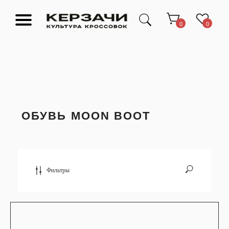
0
0
ОБУВЬ MOON BOOT
Подарочные сертификаты
Тюмень Ленина 63
Обувь
Одежда
Аксессуары
Ресейл-
Эксклюзив
зона
О нас
Фильтры