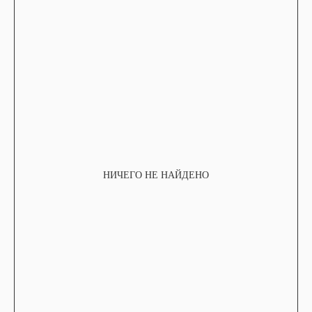
НИЧЕГО НЕ НАЙДЕНО
TELEGRAM
КОНТАКТЫ
2ГИС
ВКОНТАКТЕ
ЯНДЕКС КАРТЫ
MAX
О НАС
ЗАКАЗАТЬ С