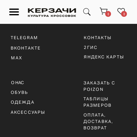
0
0
TELEGRAM
КОНТАКТЫ
2ГИС
ВКОНТАКТЕ
ЯНДЕКС КАРТЫ
MAX
Подарочные сертификаты
Тюмень Ленина 63
О НАС
ЗАКАЗАТЬ С
POIZON
ОБУВЬ
ТАБЛИЦЫ
ОДЕЖДА
Обувь
Одежда
Аксессуары
РАЗМЕРОВ
Ресейл-
Эксклюзив
зона
АКСЕССУАРЫ
О нас
ОПЛАТА,
ДОСТАВКА,
ВОЗВРАТ
ПОЛИТИКА
КОНФИДЕНЦИАЛЬНОСТИ
ПОЛИТИКА
ИСПОЛЬЗОВАНИЯ
COOKIE - ФАЙЛОВ