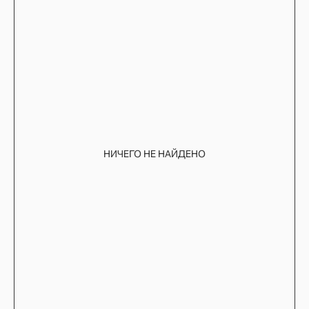
НИЧЕГО НЕ НАЙДЕНО
TELEGRAM
КОНТАКТЫ
2ГИС
ВКОНТАКТЕ
ЯНДЕКС КАРТЫ
MAX
О НАС
ЗАКАЗАТЬ С
POIZON
ОБУВЬ