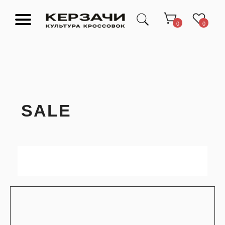
0
0
SALE
Подарочные сертификаты
Тюмень Ленина 63
Обувь
Одежда
Аксессуары
Ресейл-
Эксклюзив
зона
О нас