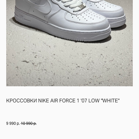
БЕЛЫЕ НИЗКИЕ AIR FORCE — НАСТОЯЩАЯ КЛАССИКА БРЕНДА NIKE.
КРОССОВКИ NIKE AIR FORCE 1 '07 LOW "WHITE"
AIR FORCE 1 ЯВЛЯЕТСЯ САМОЙ УЗНАВАЕМОЙ, ПОПУЛЯРНОЙ И ПРОДАВ
ПРИНАДЛЕЖНОСТЬ: МУЖСКИЕ / УНИСЕКС
9 990
р.
10 990
р.
РАСЦВЕТКА: WHITE/WHITE
КОД МОДЕЛИ: CW2288 111 / 315122-111