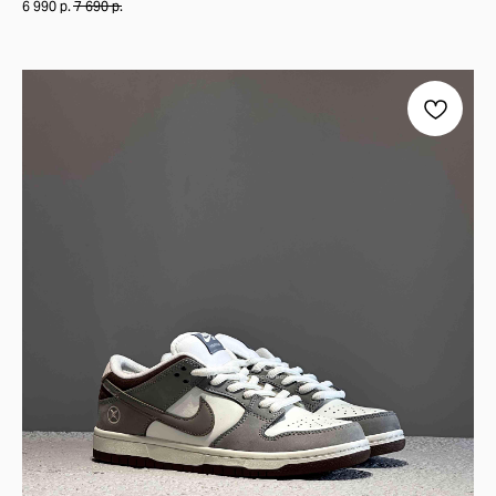
6 990
р.
7 690
р.
РАСЦВЕТКА "BLACK WHITE" — ЭТО КЛАССИКА VANS, КОТОРАЯ НИКОГ
ОСНОВНЫЕ ЦВЕТА:
ГЛУБОКИЙ ЧЁРНЫЙ (BLACK) – ОСНОВА МОДЕЛИ, СОЗДАЮЩАЯ СТРОГИ
БЕЛЫЙ (WHITE) – ФИРМЕННАЯ ВОЛНА VANS, ПОДОШВА И ШНУРКИ ДЛЯ 
МАТЕРИАЛЫ И ТЕХНОЛОГИИ
ВЕРХ ИЗ ЗАМШИ – ДОЛГОВЕЧНОСТЬ И ПРЕМИАЛЬНЫЙ ВНЕШНИЙ ВИД.
ТОЛСТЫЙ ЯЗЫЧОК И МЯГКИЙ ВОРОТНИК – ДОПОЛНИТЕЛЬНЫЙ КОМФО
УСИЛЕННЫЕ БОКОВЫЕ ПАНЕЛИ – ПРОЧНОСТЬ И ЗАЩИТА ДЛЯ АКТИВН
ФИРМЕННАЯ ВАФЕЛЬНАЯ ПОДОШВА VANS – ОТЛИЧНОЕ СЦЕПЛЕНИЕ С 
ЗАКЛЮЧЕНИЕ
VANS KNU SKOOL "BLACK WHITE" — ЭТО ИДЕАЛЬНЫЙ ВЫБОР ДЛЯ ТЕХ,