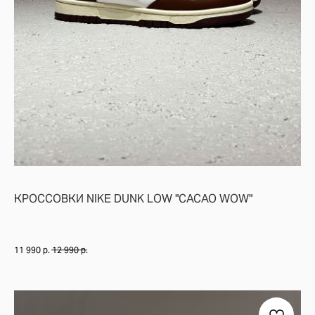
ЗАКЛЮЧЕНИЕ
NEW BALANCE 9060 "MAGNET BLACK" — ЭТО ИДЕАЛЬНЫЙ ВЫБОР ДЛЯ 
КРОССОВКИ NIKE DUNK LOW "CACAO WOW"
11 990
р.
12 990
р.