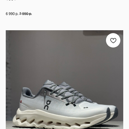
МОДЕЛЬ NIKE CORTEZ ВПЕРВЫЕ ПОЯВИЛАСЬ В 1972 ГОДУ И СЧИТА
ВЕРХ КРОССОВОК ВЫПОЛНЕН ИЗ НАТУРАЛЬНОЙ КОЖИ С ЗАМШЕВЫМИ 
ТЁПЛОЕ СОЧЕТАНИЕ БЕЛОГО И КОРИЧНЕВОГО ЦВЕТОВ СОЗДАЁТ ОЩУ
6 990
р.
7 990
р.
NIKE CORTEZ WMNS "CACAO WOW" ПРЕКРАСНО СОЧЕТАЮТСЯ С ПОВСЕ
ПРИНАДЛЕЖНОСТЬ:
ЖЕНСКИЕ / УНИСЕКС
РАСЦВЕТКА:
WHITE/CACAO WOW/SAIL
КОД МОДЕЛИ:
DN1791-104
ДАТА РЕЛИЗА:
2023 ГОД