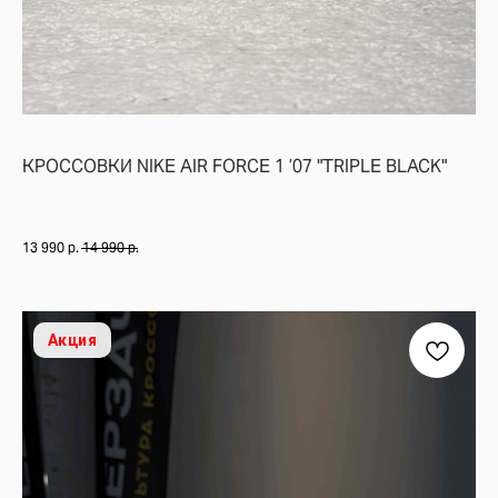
КРОССОВКИ NIKE AIR FORCE 1 ’07 "TRIPLE BLACK"
13 990
р.
14 990
р.
TELEGRAM
КОНТАКТЫ
Акция
2ГИС
ВКОНТАКТЕ
ЯНДЕКС КАРТЫ
MAX
О НАС
ЗАКАЗАТЬ С
POIZON
ОБУВЬ
ТАБЛИЦЫ
ОДЕЖДА