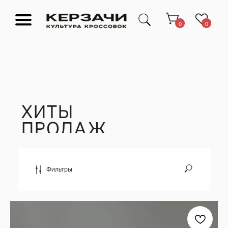
0
0
ХИТЫ
ПРОДАЖ
Подарочные сертификаты
Тюмень Ленина 63
Обувь
Одежда
Аксессуары
Ресейл-
Эксклюзив
зона
О нас
Фильтры