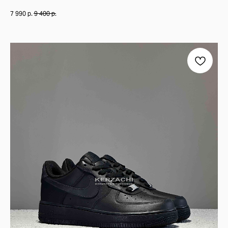
ИСТОРИЯ СОЗДАНИЯ РАСЦВЕТКИ "SEA SALT"
7 990
р.
9 400
р.
ЦВЕТОВАЯ СХЕМА "SEA SALT" — ЭТО ОЛИЦЕТВОРЕНИЕ МИНИМАЛИЗМА
ОСНОВНЫЕ ЦВЕТА:
БЕЛЫЙ (SEA SALT) – ДОМИНИРУЮЩИЙ ОТТЕНОК, СОЗДАЮЩИЙ ЧИСТЫ
СВЕТЛО-СЕРЫЙ И БЕЖЕВЫЙ АКЦЕНТЫ – ДОБАВЛЯЮТ ГЛУБИНУ И СТРУ
КРЕМОВО-БЕЛАЯ ПОДОШВА – ПОДЧЁРКИВАЕТ ПРЕМИАЛЬНОСТЬ МОДЕ
МАТЕРИАЛЫ И ТЕХНОЛОГИИ
КОМБИНАЦИЯ ПРЕМИАЛЬНОЙ ЗАМШИ И СЕТКИ – МЯГКОСТЬ, ПРОЧНОС
ПРОМЕЖУТОЧНАЯ ПОДОШВА ABZORB – НАДЁЖНАЯ АМОРТИЗАЦИЯ ДЛ
SBS-АМОРТИЗАЦИЯ В ПЯТКЕ – ПОВЫШЕННАЯ УСТОЙЧИВОСТЬ И ПЛАВ
РЕЗИНОВАЯ ПОДМЕТКА С ПРОТЕКТОРОМ – ОТЛИЧНОЕ СЦЕПЛЕНИЕ С 
ЗАКЛЮЧЕНИЕ
NEW BALANCE 9060 "SEA SALT" — ЭТО ИДЕАЛЬНЫЙ ВЫБОР ДЛЯ ТЕХ,