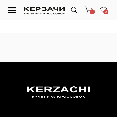
0
0
Подарочные сертификаты
Тюмень Ленина 63
Обувь
Одежда
Аксессуары
Ресейл-
Эксклюзив
зона
О нас