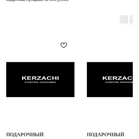
TELEGRAM
КОНТАКТЫ
2ГИС
ВКОНТАКТЕ
ЯНДЕКС КАРТЫ
MAX
О НАС
ЗАКАЗАТЬ С
POIZON
ОБУВЬ
ТАБЛИЦЫ
ОДЕЖДА
РАЗМЕРОВ
АКСЕССУАРЫ
ОПЛАТА,
ДОСТАВКА,
ВОЗВРАТ
ПОДАРОЧНЫЙ
ПОДАРОЧНЫЙ