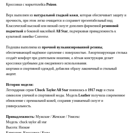
Кроссовки с маркетплейса
Poizon
.
Верх выполнен из
натуральной гладкой кожи
, которая обеспечивает защиту и
прочность, при этом легко очищается и сохраняет презентабельный вид.
Классический высокий или низкий силуэт дополнен фирменной
резиновой
подметкой
и боковой наклейкой
All Star
, подчеркивая принадлежность к
культовой линейке Converse.
Подошва выполнена из
прочной вулканизированной резины
,
TELEGRAM
КОНТАКТЫ
обеспечивающей надёжное сцепление с поверхностью. Амортизирующая стелька
2ГИС
создаёт комфорт при длительном ношении, а лёгкая конструкция делает
ВКОНТАКТЕ
кроссовки удобными для ежедневного использования.
ЯНДЕКС КАРТЫ
MAX
шортами и спортивной одеждой, добавляя образу лаконичный и стильный
акцент.
О НАС
ЗАКАЗАТЬ С
История модели:
POIZON
ОБУВЬ
Легендарная серия
Chuck Taylor All Star
появилась в
1917 году
и стала
ТАБЛИЦЫ
символом уличной и спортивной моды. Модель
Leather
получила современное
ОДЕЖДА
РАЗМЕРОВ
обновление с премиальной кожей, сохранив узнаваемый силуэт и
АКСЕССУАРЫ
ОПЛАТА,
универсальность.
ДОСТАВКА,
ВОЗВРАТ
Принадлежность:
Мужские / Женские / Унисекс
Модель: chuck taylor all star
Высота: Низкие
Категория: Кроссовки / Кеды
ПОЛИТИКА