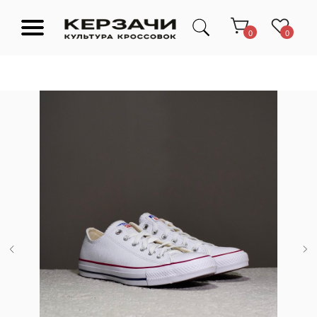
0
0
Подарочные сертификаты
Тюмень Ленина 63
Обувь
Одежда
Аксессуары
Ресейл-
Эксклюзив
зона
О нас